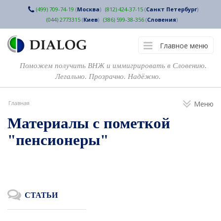
(499) 709-74-19
(
Москва
)
(812) 424-37-15
(
Санкт Петербург
)
(044) 2773315
(
Киев
)
(386) 599-38-356
(
Словения
)
Главное меню
Поможем получить ВНЖ и иммигрировать в Словению.
Легально. Прозрачно. Надёжно.
Главная
Меню
Материалы с пометкой
"пенсионеры"
СТАТЬИ