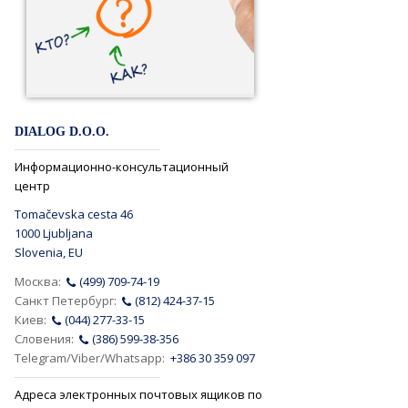
DIALOG D.O.O.
Информационно-консультационный
центр
Tomačevska cesta 46
1000 Ljubljana
Slovenia, EU
Москва:
(499) 709-74-19
Санкт Петербург:
(812) 424-37-15
Киев:
(044) 277-33-15
Словения:
(386) 599-38-356
Telegram/Viber/Whatsapp:
+386 30 359 097
Адреса электронных почтовых ящиков по