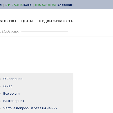
г
)
|
(044) 2773315
(
Киев
)
|
(386) 599-38-356
(
Словения
)
ДАНСТВО
ЦЕНЫ
НЕДВИЖИМОСТЬ
. Надёжно.
О Словении
О нас
Все услуги
Разговорник
Частые вопросы и ответы на них