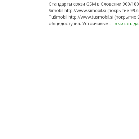
Стандарты связи GSM в Словении 900/180
Simobil http://www.simobil.si (покрытие 99.
Tušmobil http://www.tusmobil.si (покрыти
общедоступна. Устойчивым...
» читать д