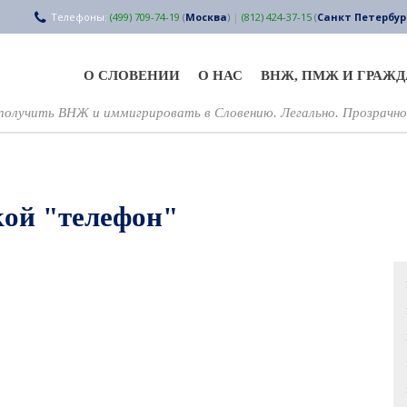
Телефоны:
(499) 709-74-19
(
Москва
)
|
(812) 424-37-15
(
Санкт Петербур
О СЛОВЕНИИ
О НАС
ВНЖ, ПМЖ И ГРАЖ
олучить ВНЖ и иммигрировать в Словению. Легально. Прозрачно
кой "телефон"