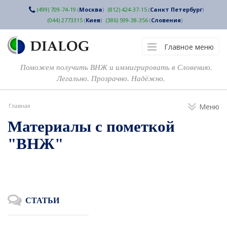
(499) 709-74-19
(
Москва
)
(812) 424-37-15
(
Санкт Петербург
)
(044) 2773315
(
Киев
)
(386) 599-38-356
(
Словения
)
Главное меню
Поможем получить ВНЖ и иммигрировать в Словению.
Легально. Прозрачно. Надёжно.
Главная
Меню
Материалы с пометкой
"ВНЖ"
СТАТЬИ