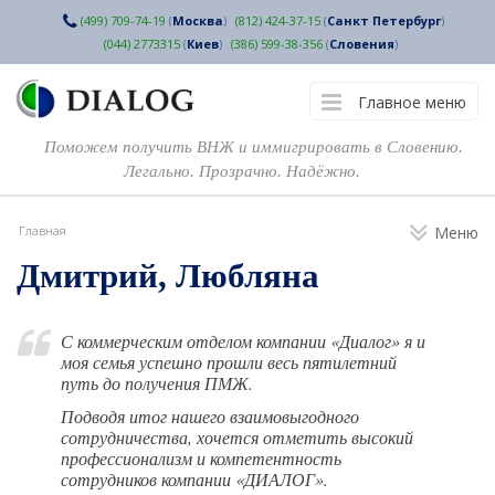
(499) 709-74-19
(
Москва
)
(812) 424-37-15
(
Санкт Петербург
)
(044) 2773315
(
Киев
)
(386) 599-38-356
(
Словения
)
Главное меню
Поможем получить ВНЖ и иммигрировать в Словению.
Легально. Прозрачно. Надёжно.
Главная
Меню
Дмитрий, Любляна
С коммерческим отделом компании «Диалог» я и
моя семья успешно прошли весь пятилетний
путь до получения ПМЖ.
Подводя итог нашего взаимовыгодного
сотрудничества, хочется отметить высокий
профессионализм и компетентность
сотрудников компании «ДИАЛОГ».