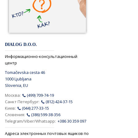
DIALOG D.O.O.
Информационно-консультационный
центр
Tomačevska cesta 46
1000 Ljubljana
Slovenia, EU
Москва:
(499) 709-74-19
Санкт Петербург:
(812) 424-37-15
Киев:
(044) 277-33-15
Словения:
(386) 599-38-356
Telegram/Viber/Whatsapp:
+386 30 359 097
Адреса электронных почтовых ящиков по