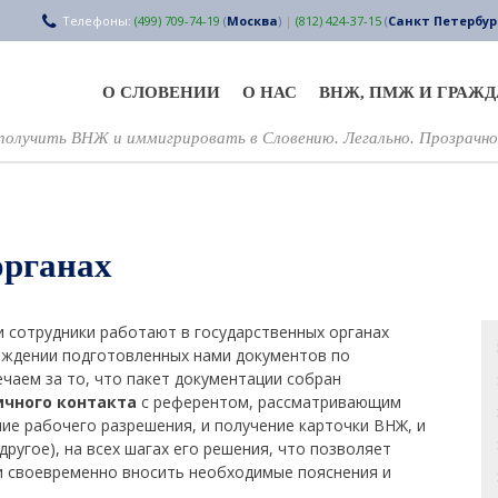
Телефоны:
(499) 709-74-19
(
Москва
)
|
(812) 424-37-15
(
Санкт Петербур
О СЛОВЕНИИ
О НАС
ВНЖ, ПМЖ И ГРАЖ
олучить ВНЖ и иммигрировать в Словению. Легально. Прозрачно
органах
и сотрудники работают в государственных органах
хождении подготовленных нами документов по
чаем за то, что пакет документации собран
ичного контакта
с референтом, рассматривающим
ние рабочего разрешения, и получение карточки ВНЖ, и
другое), на всех шагах его решения, что позволяет
 и своевременно вносить необходимые пояснения и