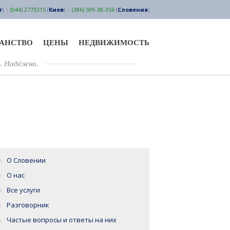
г
)
|
(044) 2773315
(
Киев
)
|
(386) 599-38-356
(
Словения
)
ДАНСТВО
ЦЕНЫ
НЕДВИЖИМОСТЬ
. Надёжно.
О Словении
О нас
Все услуги
Разговорник
Частые вопросы и ответы на них