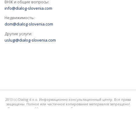
ВНЖ и общие вопросы:
info@dialog-slovenia.com
Недвижимость:
dom@dialog-slovenia.com
Другие услуги:
uslugi@dialog-slovenia.com
2013 (с) Dialog d.o.o. Информационно-консультационный центр. Все права
защищены. Полное или частичное копирование материалов запрещено!
При поддержке Международного клуба славянских соотечественников
"РУСЛО"
Разработка:
albetech