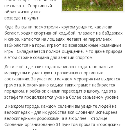
не сказать. Спортивный
образ жизни у них
возведён в культ!
Куда бы вы ни посмотрели - кругом увидите, как люди
бегают, ходят спортивной ходьбой, плавают на байдарках
и каноэ, катаются на лошадях, летают на парапланах,
взбираются на горы, играют во всевозможные командные
игры. Складывается полное ощущение, что даже природа
в этой стране создана для занятий спортом.
Дети ещё в детских садах начинают ходить по разным
маршрутам и участвуют в различных спортивных
состязаниях. За участие в каждом мероприятии выдается
грамота. К окончанию садика таких грамот набирается
порядком, и ребёнок с ними переходит в школу, где эта
эстафета продолжается уже на более серьёзном уровне.
В каждом городе, каждом селении вы увидите людей на
велосипедах – для их удобства вся Словения испещрена
велосипедными дорожками, а в Любляне – столице
Словении организованно 31 пунктов проката «городских»