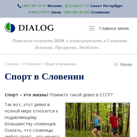
(499) 709-74-19
(
Москва
)
(812) 424-37-15
(
Санкт Петербург
)
(044) 2773315
(
Киев
)
(386) 599-38-356
(
Словения
)
Главное меню
Поможем получить ВНЖ и иммигрировать в Словению.
Легально. Прозрачно. Надёжно.
Главная
/
О Словении
/
Общая информация
Меню
Спорт в Словении
Спорт – это жизнь!
Помните такой девиз в СССР?
Так вот, этот девиз в
полной мере относится к
подавляющему
большинству словенцев.
Сказать, что словенцы
любят спорт – это ничего