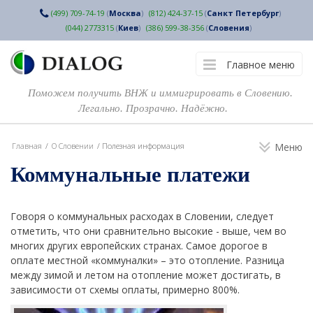
(499) 709-74-19
(
Москва
)
(812) 424-37-15
(
Санкт Петербург
)
(044) 2773315
(
Киев
)
(386) 599-38-356
(
Словения
)
Главное меню
Поможем получить ВНЖ и иммигрировать в Словению.
Легально. Прозрачно. Надёжно.
Главная
/
О Словении
/
Полезная информация
Меню
Коммунальные платежи
Говоря о коммунальных расходах в Словении, следует
отметить, что они сравнительно высокие - выше, чем во
многих других европейских странах. Самое дорогое в
оплате местной «коммуналки» – это отопление. Разница
между зимой и летом на отопление может достигать, в
зависимости от схемы оплаты, примерно 800%.