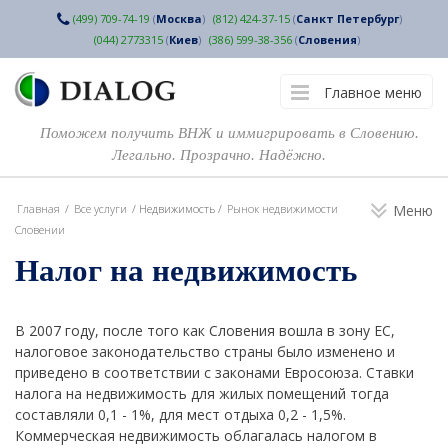
(499) 709-74-19
(
Москва
)
(812) 424-37-15
(
Санкт Петербург
)
(044) 2773315
(
Киев
)
(386) 599-38-356
(
Словения
)
Главное меню
Поможем получить ВНЖ и иммигрировать в Словению.
Легально. Прозрачно. Надёжно.
Главная
/
Все услуги
/
Недвижимость
/
Рынок недвижимости
Меню
Словении
Налог на недвижимость
В 2007 году, после того как Словения вошла в зону ЕС,
налоговое законодательство страны было изменено и
приведено в соответствии с законами Евросоюза. Ставки
налога на недвижимость для жилых помещений тогда
составляли 0,1 - 1%, для мест отдыха 0,2 - 1,5%.
Коммерческая недвижимость облагалась налогом в