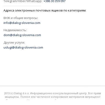
Telegram/Viber/Whatsapp:
+386 30 359 097
Адреса электронных почтовых ящиков по категориям:
ВНЖ и общие вопросы:
info@dialog-slovenia.com
Недвижимость:
dom@dialog-slovenia.com
Другие услуги:
uslugi@dialog-slovenia.com
2013 (с) Dialog d.o.o. Информационно-консультационный центр. Все права
защищены. Полное или частичное копирование материалов запрещено!
При поддержке Международного клуба славянских соотечественников
"РУСЛО"