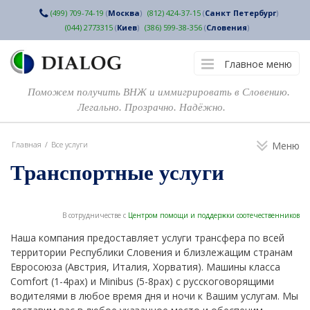
(499) 709-74-19
(
Москва
)
(812) 424-37-15
(
Санкт Петербург
)
(044) 2773315
(
Киев
)
(386) 599-38-356
(
Словения
)
Главное меню
Поможем получить ВНЖ и иммигрировать в Словению.
Легально. Прозрачно. Надёжно.
Главная
/
Все услуги
Меню
Транспортные услуги
В сотрудничестве с
Центром помощи и поддержки соотечественников
Наша компания предоставляет услуги трансфера по всей
территории Республики Словения и близлежащим странам
Евросоюза (Австрия, Италия, Хорватия). Машины класса
Comfort (1-4pax) и Minibus (5-8pax) с русскоговорящими
водителями в любое время дня и ночи к Вашим услугам. Мы